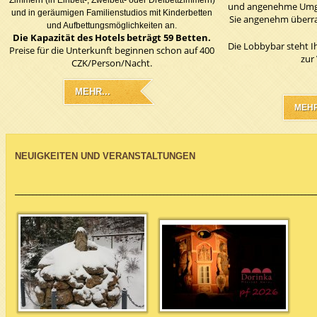
Zimmern (in Einbett-, Zweibett- oder Dreibettzimmern)
und angenehme Umge
und in geräumigen Familienstudios mit Kinderbetten
Sie angenehm überras
und Aufbettungsmöglichkeiten an.
Die Kapazität des Hotels beträgt 59 Betten.
Die Lobbybar steht I
Preise für die Unterkunft beginnen schon auf 400
zur
CZK/Person/Nacht.
MEHR...
MEHR
NEUIGKEITEN UND VERANSTALTUNGEN
_____________________________________________________________________________________