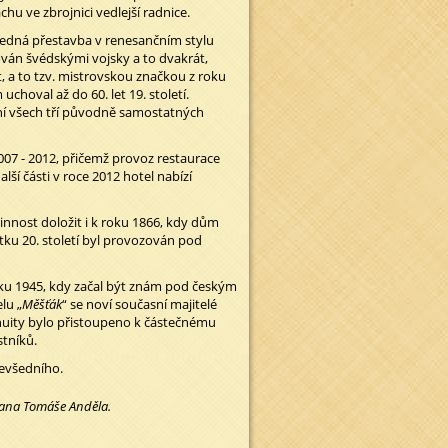
hu ve zbrojnici vedlejší radnice.
ledná přestavba v renesančním stylu
ován švédskými vojsky a to dvakrát,
t, a to tzv. mistrovskou značkou z roku
hoval až do 60. let 19. století.
ení všech tří původně samostatných
007 - 2012, přičemž provoz restaurace
ší části v roce 2012 hotel nabízí
 činnost doložit i k roku 1866, kdy dům
tku 20. století byl provozován pod
oku 1945, kdy začal být znám pod českým
lu „
Měšťák
“ se noví současní majitelé
inuity bylo přistoupeno k částečnému
stníků.
nevšedního.
pana Tomáše Anděla.