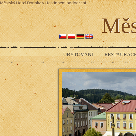
Městský Hotel Dorinka
v Hostinném
hodnocení
Měs
UBYTOVÁNÍ
RESTAURAC