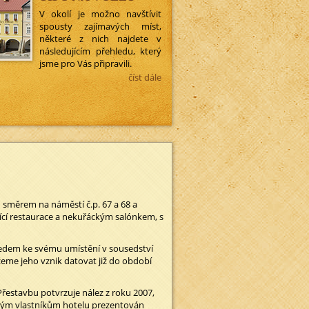
V okolí je možno navštívit
spousty zajímavých míst,
některé z nich najdete v
následujícím přehledu, který
jsme pro Vás připravili.
číst dále
směrem na náměstí č.p. 67 a 68 a
jící restaurace a nekuřáckým salónkem, s
ledem ke svému umístění v sousedství
eme jeho vznik datovat již do období
řestavbu potvrzuje nález z roku 2007,
sným vlastníkům hotelu prezentován