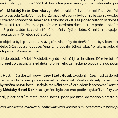
 k historii; již v roce 1566 byl dům silně poškozen výbuchem střelného prac
nešní
Městský Hotel Dorinka
vyhořel do základů. Lze předpokládat, že nás
ského původu Carla Valmadiho. Za třicetileté války byl dům obsazen a vyrab
í stavební činnost na sebe nedala dlouho čekat. Lze ji opět historicky doloži
 radnici. Tato přestavba proběhla v barokním duchu a tuto podobu si dům uc
věno 2. patro a dům tak získal téměř dnešní vnější podobu. K funkčnímu spoj
estavby v 70. letech 20. století.
 objektu byla provedena stávajícími vlastníky do dnešní podoby v letech 2
telová část byla znovuotevřena již na podzim téhož roku. Po rekonstrukci dal
ech
pro až 54 návštěvníků.
již do období 40. let 19. století, kdy dům sloužil jako hostinec. Dále lze tuto
 přešel do vlastnictví nedalekého přilehlého zámeckého pivovaru a od počá
a Hostinné a dostal i nový název
Stadt Hotel
. Uvedený název nesl až do r
zev si pak hotel nesl po celá následující desetiletí. Zažitý zlidovělý název hote
 Aby změna názvu hotelu nebyla radikální a také vzhledem k zachování kont
dy
Městský Hotel Dorinka
a jméno bylo zvoleno podle nejstarší vnučky vla
anců, je dát hostům restaurace či hotelu pocit prostředí domácího a přesto 
ého kronikáře a vedoucího Františkánského kláštera a muzea města Hostinné 