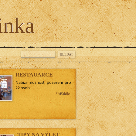
inka
RESTAUARCE
Nabízí možnost posezení pro
22 osob.
RSS
číst dále
TIPY NA VÝLET