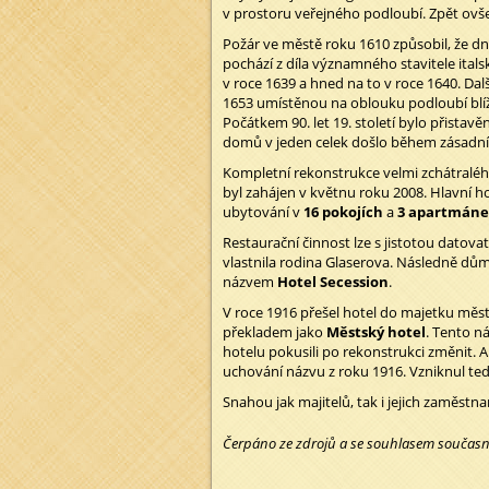
v prostoru veřejného podloubí. Zpět ovšem
Požár ve městě roku 1610 způsobil, že d
pochází z díla významného stavitele ital
v roce 1639 a hned na to v roce 1640. Dalš
1653 umístěnou na oblouku podloubí blíže
Počátkem 90. let 19. století bylo přista
domů v jeden celek došlo během zásadní př
Kompletní rekonstrukce velmi zchátralého
byl zahájen v květnu roku 2008. Hlavní ho
ubytování v
16 pokojích
a
3 apartmán
Restaurační činnost lze s jistotou datovat 
vlastnila rodina Glaserova. Následně dům
názvem
Hotel Secession
.
V roce 1916 přešel hotel do majetku měst
překladem jako
Městský hotel
. Tento ná
hotelu pokusili po rekonstrukci změnit.
uchování názvu z roku 1916. Vzniknul te
Snahou jak majitelů, tak i jejich zaměstn
Čerpáno ze zdrojů a se souhlasem současn