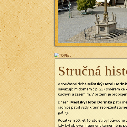
Stručná hist
V současné době
Městský Hotel Dorin
navazujícím domem č.p. 237 směrem ke kos
kuchyní a zázemím. V přízemí je propojen 
Dnešní
Městský Hotel Dorinka
patří me
radnice patřil vždy k těm reprezentativ
gotiky.
Počátkem 50. let 16. století byl původně
kdy byl objeven fragment kamenného poz