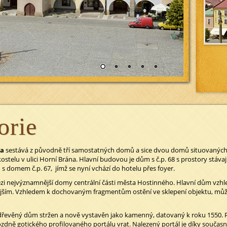
orie
ka
sestává z původně tří samostatných domů a sice dvou domů situovaných 
telu v ulici Horní Brána. Hlavní budovou je dům s č.p. 68 s prostory stáva
s domem č.p. 67, jímž se nyní vchází do hotelu přes foyer.
zi nejvýznamnější domy centrální části města Hostinného. Hlavní dům vzh
nějším. Vzhledem k dochovaným fragmentům ostění ve sklepení objektu, můž
 dřevěný dům stržen a nově vystavěn jako kamenný, datovaný k roku 1550. P
dně gotického profilovaného portálu vrat. Nalezený portál je díky souča